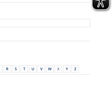
Q
R
S
T
U
V
W
X
Y
Z