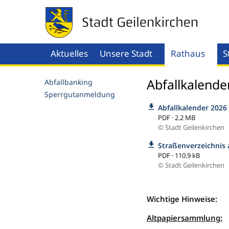
Aktuelles
Unsere Stadt
Rathaus
S
Menü öffnen
Men
Abfallkalende
Abfallbanking
Sperrgutanmeldung
Abfallkalender 2026
PDF · 2.2 MB
© Stadt Geilenkirchen
Straßenverzeichnis
PDF · 110.9 kB
© Stadt Geilenkirchen
Wichtige Hinweise:
Altpapiersammlung: