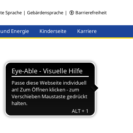
hte Sprache
|
Gebärdensprache
|
Barrierefreiheit
 und Energie
Kinderseite
Karriere
Menü öffnen
Menü öffnen