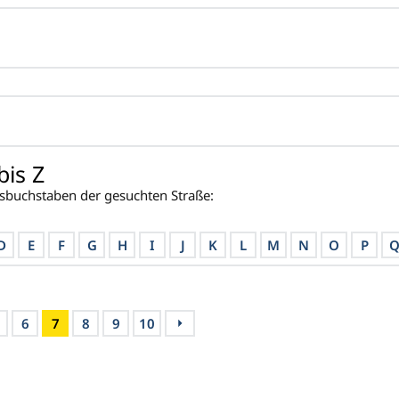
bis Z
sbuchstaben der gesuchten Straße:
D
E
F
G
H
I
J
K
L
M
N
O
P
6
7
8
9
10