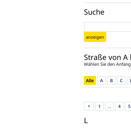
Suche
anzeigen
Straße von A 
Wählen Sie den Anfang
Alle
A
B
C
1
…
4
5
L