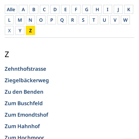
Alle
A
B
C
D
E
F
G
H
I
J
K
L
M
N
O
P
Q
R
S
T
U
V
W
X
Y
Z
Z
Zehnthofstrasse
Ziegelbäckerweg
Zu den Benden
Zum Buschfeld
Zum Emondtshof
Zum Hahnhof
Zum Hochmoor