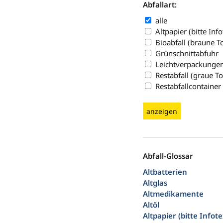
Abfallart:
alle
Altpapier (bitte Inf
Bioabfall (braune T
Grünschnittabfuhr
Leichtverpackungen
Restabfall (graue T
Restabfallcontainer
anzeigen
Abfall-Glossar
Altbatterien
Altglas
Altmedikamente
Altöl
Altpapier (bitte Infot