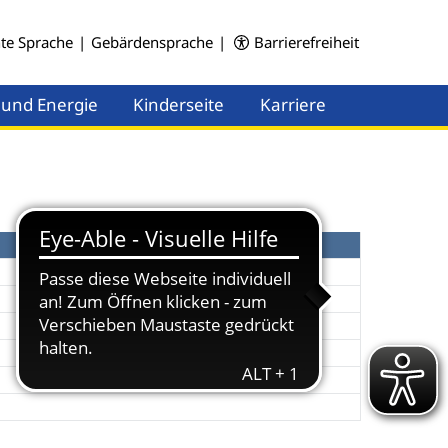
hte Sprache
|
Gebärdensprache
|
Barrierefreiheit
 und Energie
Kinderseite
Karriere
Menü öffnen
Menü öffnen