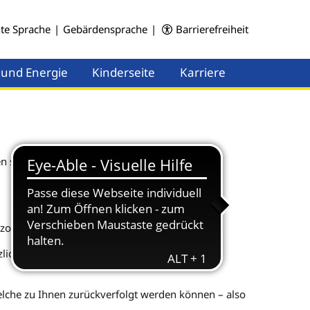
hte Sprache
|
Gebärdensprache
|
Barrierefreiheit
 und Energie
Kinderseite
Karriere
Menü öffnen
Menü öffnen
n sicher und wohl fühlen.
bezogene Daten von Ihnen benötigen.
chen Rahmen erlaubt ist oder Sie in die
lche zu Ihnen zurückverfolgt werden können – also