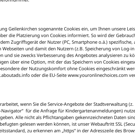
tung Geilenkirchen sogenannte Cookies ein, um Ihnen unsere Leis
über die Platzierung von Cookies informiert. So wird der Gebrauch
f dem Zugriffsgerät der Nutzer (PC, Smartphone o.ä.) spezifische
n Webseiten und damit den Nutzern (z.B. Speicherung von Log-in
en und sie zwecks Verbesserung des Angebotes analysieren zu kö
gen über eine Option, mit der das Speichern von Cookies eingesc
sbesondere der Nutzungskomfort ohne Cookies eingeschränkt wer
aboutads.info oder die EU-Seite www.youronlinechoices.com ve
arbeitet, wenn Sie die Service-Angebote der Stadtverwaltung (z
Navigator“ für die Anfrage für Kindergartenanmeldungen) nutzen
eben. Alle nicht als Pflichtangaben gekennzeichneten Daten sind
efugten gelesen werden können, ist unser Webauftritt SSL (Secure
itsstandard, zu erkennen am „https“ in der Adresszeile des Brow