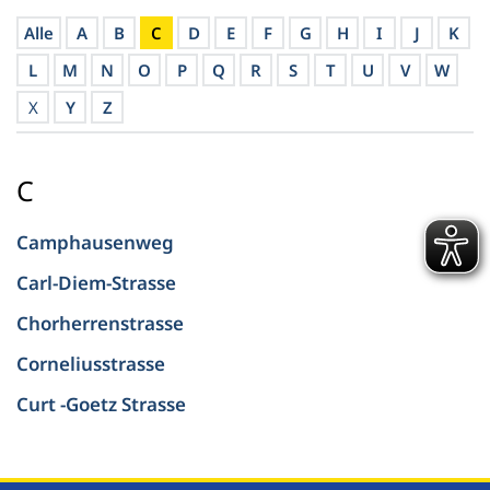
Alle
A
B
C
D
E
F
G
H
I
J
K
L
M
N
O
P
Q
R
S
T
U
V
W
X
Y
Z
C
Camphausenweg
Carl-Diem-Strasse
Chorherrenstrasse
Corneliusstrasse
Curt -Goetz Strasse