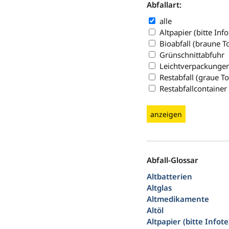
Abfallart:
alle
Altpapier (bitte Inf
Bioabfall (braune T
Grünschnittabfuhr
Leichtverpackungen
Restabfall (graue T
Restabfallcontainer
anzeigen
Abfall-Glossar
Altbatterien
Altglas
Altmedikamente
Altöl
Altpapier (bitte Infot