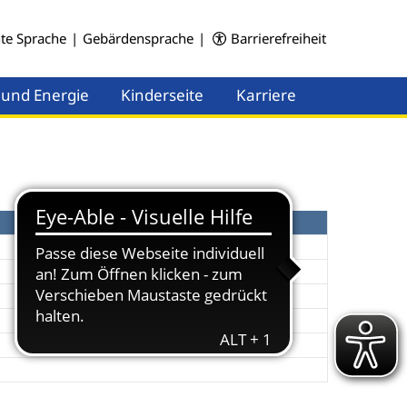
hte Sprache
|
Gebärdensprache
|
Barrierefreiheit
 und Energie
Kinderseite
Karriere
Menü öffnen
Menü öffnen