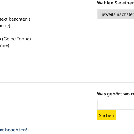
Wählen Sie eine
otext beachten!)
onne)
 (Gelbe Tonne)
onne)
Was gehört wo r
Suchen
ext beachten!)