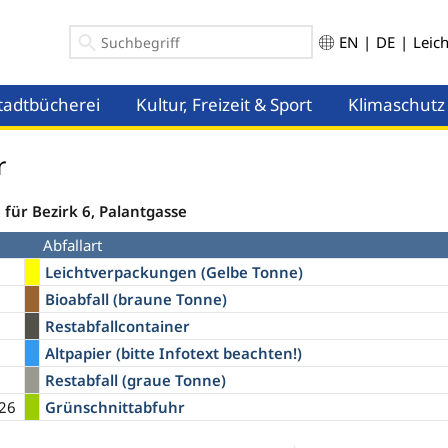
EN
|
DE
|
Leic
tadtbücherei
Kultur, Freizeit & Sport
Klimaschutz
ü öffnen
Menü öffnen
Menü öffnen
r
für Bezirk 6, Palantgasse
Abfallart
Leichtverpackungen (Gelbe Tonne)
Bioabfall (braune Tonne)
Restabfallcontainer
Altpapier (bitte Infotext beachten!)
Restabfall (graue Tonne)
026
Grünschnittabfuhr