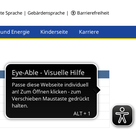
hte Sprache
|
Gebärdensprache
|
Barrierefreiheit
 und Energie
Kinderseite
Karriere
Menü öffnen
Menü öffnen