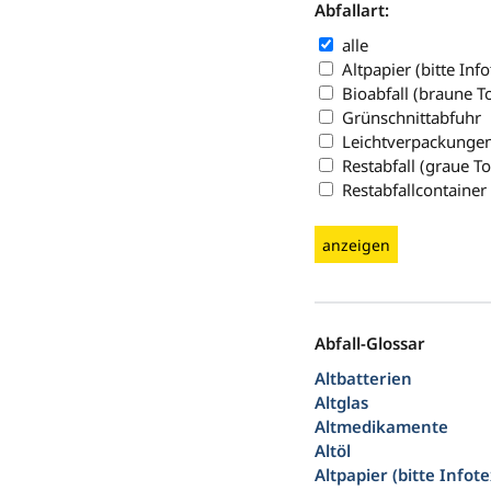
Abfallart:
alle
Altpapier (bitte Inf
Bioabfall (braune T
Grünschnittabfuhr
Leichtverpackungen
Restabfall (graue T
Restabfallcontainer
anzeigen
Abfall-Glossar
Altbatterien
Altglas
Altmedikamente
Altöl
Altpapier (bitte Infot