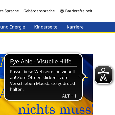
hte Sprache
|
Gebärdensprache
|
Barrierefreiheit
 und Energie
Kinderseite
Karriere
Menü öffnen
Menü öffnen