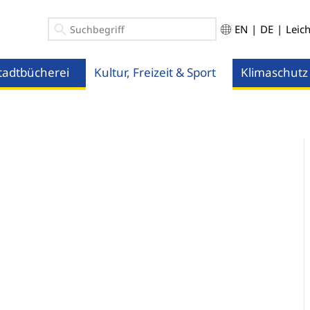
EN
|
DE
|
Leic
tadtbücherei
Kultur, Freizeit & Sport
Klimaschutz
ü öffnen
Menü öffnen
Menü öffnen
.