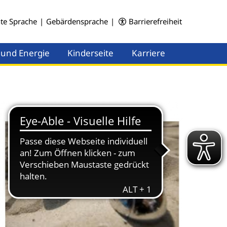
hte Sprache
|
Gebärdensprache
|
Barrierefreiheit
 und Energie
Kinderseite
Karriere
Menü öffnen
Menü öffnen