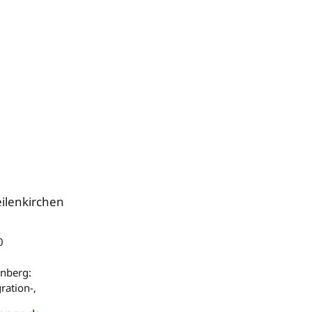
eilenkirchen
0
enberg:
ration-,