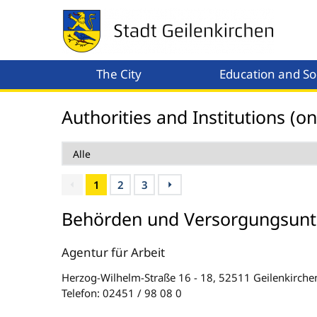
The City
Education and Soc
Menü öffnen
Authorities and Institutions (o
1
2
3
Behörden und Versorgungsun
Agentur für Arbeit
Herzog-Wilhelm-Straße 16 - 18, 52511 Geilenkirche
Telefon: 02451 / 98 08 0