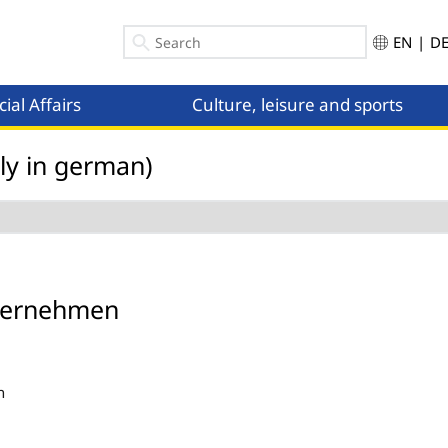
EN
|
D
ial Affairs
Culture, leisure and sports
Menü öffnen
nly in german)
ternehmen
n